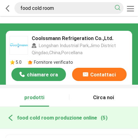
Coolssmann Refrigeration Co.,Ltd.
Longshan Industrial Park,Jimo District
Qingdao,China,Porcellana
5.0
Fornitore verificato
chiamare ora
Contattaci
prodotti
Circa noi
food cold room produzione online
(5)