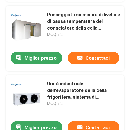
Passeggiata su misura di livello e
di bassa temperatura del
congelatore della cella
frigorifera in frigorifero di
MOQ：2
congelamento
Miglior prezzo
Contattaci
Unità industriale
dell'evaporatore della cella
frigorifera, sistema di
refrigerazione della cella
MOQ：2
frigorifera del dispositivo di
raffreddamento di aria
Miglior prezzo
Contattaci