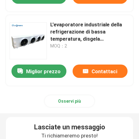
L'evaporatore industriale della
refrigerazione di bassa
temperatura, disgela
l'evaporatore più fresco Walkin
MOQ：2
Miglior prezzo
Contattaci
Osservi più
Lasciate un messaggio
Ti richiameremo presto!