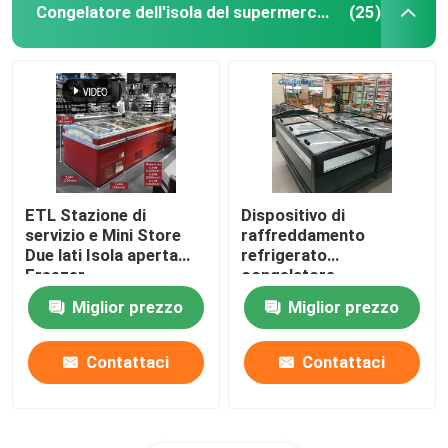
Congelatore dell'isola del supermercato
(25)
ETL Stazione di
Dispositivo di
servizio e Mini Store
raffreddamento
Due lati Isola aperta
refrigerato
Freezer
congelatore
orizzontale
Miglior prezzo
Miglior prezzo
dell'armadietto di
esposizione dell'isola
del supermercato
Contattaci
Contattaci