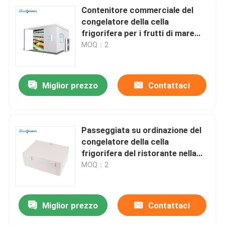
Contenitore commerciale del
congelatore della cella
frigorifera per i frutti di mare
congelati del pesce e della
MOQ：2
verdura
Miglior prezzo
Contattaci
Passeggiata su ordinazione del
congelatore della cella
frigorifera del ristorante nella
stanza del frigorifero del
MOQ：2
sistema di raffreddamento a aria
Miglior prezzo
Contattaci