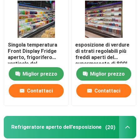
Circa noi
Giro della fabbrica
Singola temperatura
esposizione di verdure
Front Display Fridge
di strati regolabili più
aperto, frigorifero
freddi aperti del
Controllo di qualità
verticale del
supermercato di 800L
contenitore per
Multideck
Miglior prezzo
Miglior prezzo
esposizione
Contattici
Contattaci
Contattaci
Richieda una citazione
Refrigeratore aperto multipiano
Refrigeratore aperto dell'esposizione
(20)
Refrigeratore aperto dell'esposizione