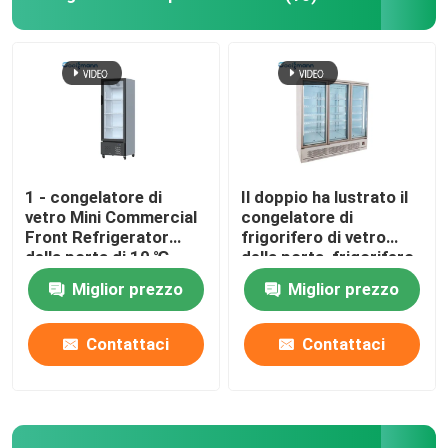
1 - congelatore di
Il doppio ha lustrato il
vetro Mini Commercial
congelatore di
Front Refrigerator
frigorifero di vetro
della porta di 10 ℃
della porta, frigorifero
dell'esposizione della
Miglior prezzo
Miglior prezzo
bevanda del LED 1260L
Contattaci
Contattaci