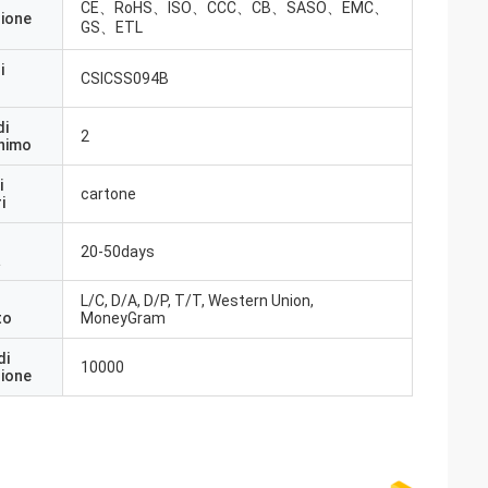
CE、RoHS、ISO、CCC、CB、SASO、EMC、
zione
GS、ETL
i
CSICSS094B
di
2
inimo
i
cartone
i
20-50days
a
L/C, D/A, D/P, T/T, Western Union,
to
MoneyGram
di
10000
zione