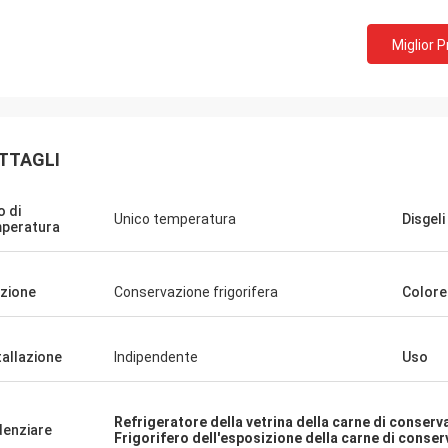
Miglior 
TTAGLI
o di
Unico temperatura
Disgeli 
peratura
L***n
zione
Conservazione frigorifera
Colore
degli ordini piu' facili che abbiamo
tto su ECER, Arnold e' un piacere
e con lui, e' tempestivo, esperto, e
tallazione
Indipendente
Uso
atteggiamento ottimista con una
padronanza dell'inglese.Le nostre
sono state preparate e spedite
Refrigeratore della vetrina della carne di conserv
denziare
Frigorifero dell'esposizione della carne di conser
mente e sono arrivate ben