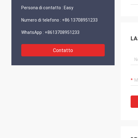
confez
Persona di contatto :
Easy
funzio
Numero di telefono :
+86 13708951233
WhatsApp :
+8613708951233
LA
Contatto