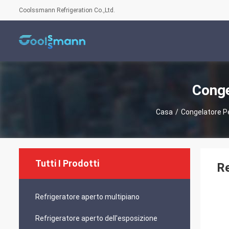
Coolssmann Refrigeration Co.,Ltd.
Conge
Casa
/
Congelatore Pe
Tutti I Prodotti
Re
Refrigeratore aperto multipiano
Refrigeratore aperto dell'esposizione