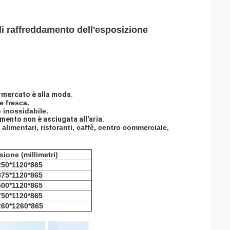
di raffreddamento dell'esposizione
ermercato è alla moda.
e fresca.
o inossidabile.
imento non è asciugata all'aria.
alimentari, ristoranti, caffè, centro commerciale,
ione (millimetri)
250*1120*865
875*1120*865
500*1120*865
750*1120*865
260*1260*865