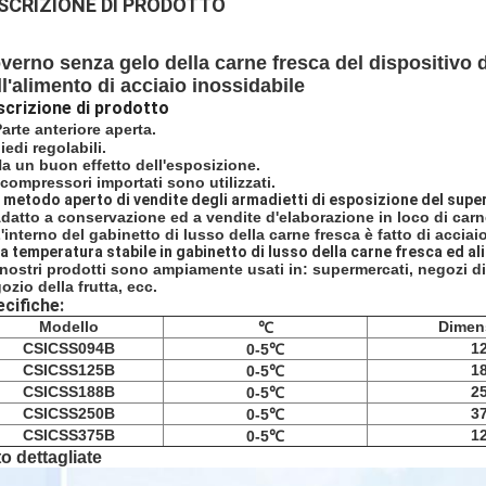
SCRIZIONE DI PRODOTTO
verno senza gelo della carne fresca del dispositivo 
ll'alimento di acciaio inossidabile
crizione di prodotto
arte anteriore aperta.
piedi regolabili.
Ha un buon effetto dell'esposizione.
 compressori importati sono utilizzati.
l metodo aperto di vendite degli armadietti di esposizione del sup
datto a conservazione ed a vendite d'elaborazione in loco di carn
L'interno del gabinetto di lusso della carne fresca è fatto di acciai
a temperatura stabile in gabinetto di lusso della carne fresca ed al
 nostri prodotti sono ampiamente usati in: supermercati, negozi di 
ozio della frutta, ecc.
cifiche:
Modello
Dimens
℃
CSICSS094B
1
0-5℃
CSICSS125B
1
0-5℃
CSICSS188B
2
0-5℃
CSICSS250B
3
0-5℃
CSICSS375B
1
0-5℃
o dettagliate