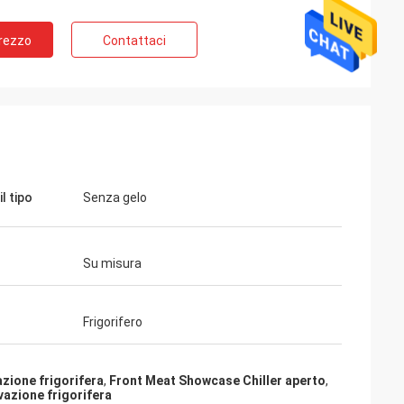
Prezzo
Contattaci
il tipo
Senza gelo
Su misura
Frigorifero
azione frigorifera
,
Front Meat Showcase Chiller aperto
,
vazione frigorifera