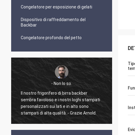
Congelatore per esposizione di gelati
Dispositivo di raffreddamento del
Backbar
Congelatore profondo del petto
DE
Tip
tem
- Non lo so.
Fun
Il nostro frigorifero di birra backber
E' uno 
sembra favoloso e i nostri loghi stampati
mai fa
personalizzati sui lati e in alto sono
lavorar
Ins
stampati di alta qualità..- Grazie Arnold.
ha un 
forte 
merci 
Evi
pronta