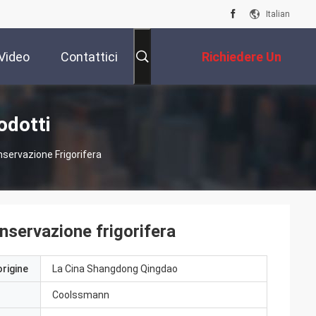
Italian
Video
Contattici
Richiedere Un
Preventivo
odotti
nservazione Frigorifera
onservazione frigorifera
origine
La Cina Shangdong Qingdao
Coolssmann