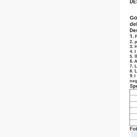
DE
Go
de
Des
1.
P
2. 
3. 
4.
I
5.
I
6.
A
7. 
8.
L
9.
I
neg
Spe
Fot