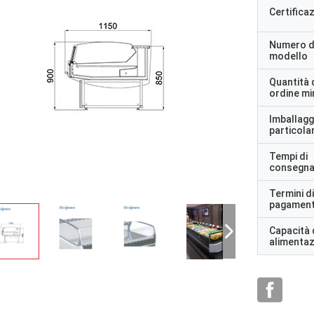
Certifica
Numero d
modello
Quantità 
ordine m
Imballagg
particolar
Tempi di
consegn
Termini di
pagamen
Capacità 
alimenta