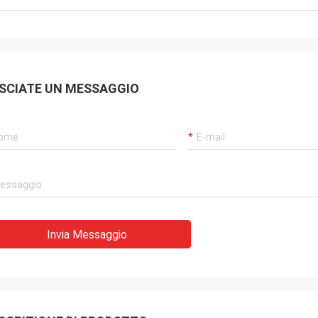
ionate e indenni con un
namento perfetto.
SCIATE UN MESSAGGIO
Invia Messaggio