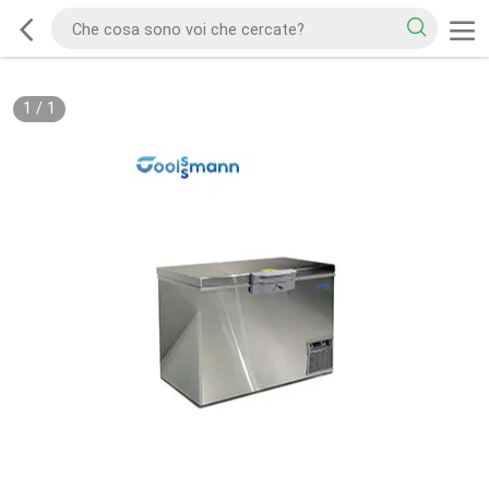
1
/
1