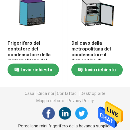
Refrigeratore aperto della vetrina
Congelatore con porta in vetro
Frigorifero del
Del cavo della
contatore del
metropolitana del
Congelatore dell'isola del supermercato
condensatore della
condensatore il
metropolitana del
dispositivo di
cavo della luce di Mini
raffreddamento della
Invia richiesta
Invia richiesta
Congelatore per esposizione di carne
Backbar Cooler
birra di Antivari
Internal LED
indietro, Antivari
posteriore beve il
Deli Display Frigorifero
frigorifero con 1
Casa
Circa noi
Contattaci
Desktop Site
porta di vetro
Mappa del sito
Privacy Policy
Dispositivo di raffreddamento dell'esposizione dell'al
Congelatore per celle frigorifere
Porcellana mini frigorifero della bevanda supplier.