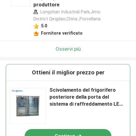
produttore
Longshan Industrial Park,Jimo
District Qingdao,China ,Porcellana
5.0
Fornitore verificato
Osservi più
Ottieni il miglior prezzo per
Scivolamento del frigorifero
posteriore della porta del
sistema di raffreddamento LED
2 del fan del dispositivo di
raffreddamento di Antivari della
porta a battenti