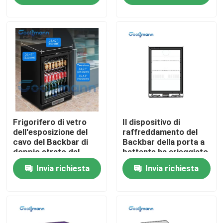
della porta di vetro
Circa noi
Giro della fabbrica
Controllo di qualità
Frigorifero di vetro
Il dispositivo di
Contattici
dell'esposizione del
raffreddamento del
cavo del Backbar di
Backbar della porta a
doppio strato del
battente ha arieggiato
Richieda una citazione
condensatore più
il frigorifero
Invia richiesta
Invia richiesta
fresco della
dell'esposizione del
metropolitana
sistema di
Refrigeratore aperto multipiano
raffreddamento per la
bevanda
Refrigeratore aperto dell'esposizione