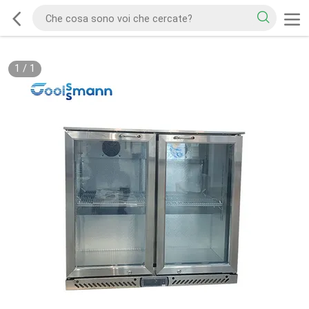
1
/
1