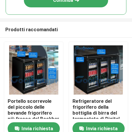
Continua
Prodotti raccomandati
Casa
Portello scorrevole
Refrigeratore del
del piccolo delle
frigorifero della
Prodotti
bevande frigorifero
bottiglia di birra del
più fresco del Backbar
termostato di Digital,
con l'evaporatore del
piccolo Governo del
Invia richiesta
Invia richiesta
Video
legame del rotolo
frigorifero della birra