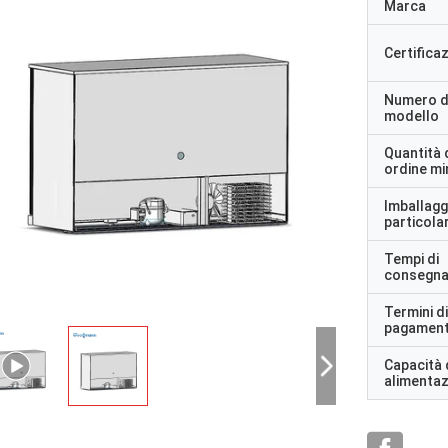
Marca
Certifica
Numero d
modello
Quantità 
ordine m
Imballagg
particolar
Tempi di
consegn
Termini di
pagamen
Capacità 
alimenta