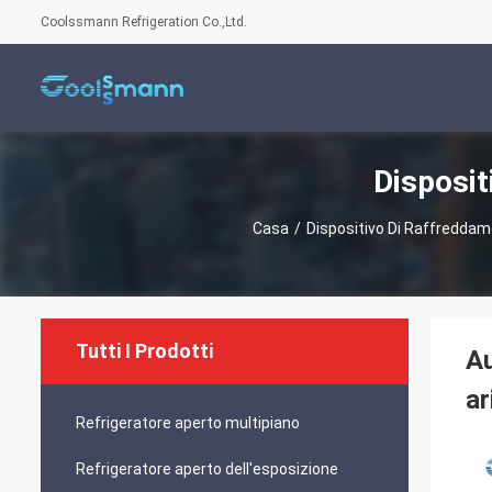
Coolssmann Refrigeration Co.,Ltd.
Disposit
Casa
/
Dispositivo Di Raffreddam
Tutti I Prodotti
Au
ar
Refrigeratore aperto multipiano
Refrigeratore aperto dell'esposizione