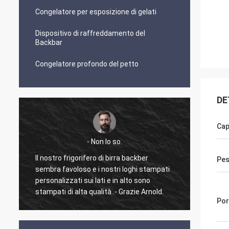
Congelatore per esposizione di gelati
Dispositivo di raffreddamento del
Backbar
Congelatore profondo del petto
DE
Cap
- Non lo so.
Il nostro frigorifero di birra backber
E' uno 
Pes
sembra favoloso e i nostri loghi stampati
mai fa
personalizzati sui lati e in alto sono
lavorar
stampati di alta qualità..- Grazie Arnold.
ha un 
Por
forte 
merci 
pronta