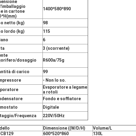
mensione
l'imballaggio
1400*580*890
e in cartone
D*H(mm)
o netto (kg)
98
o lordo (kg)
115
iano
6
ta
3 (scorrente)
ente
gorifero/dosaggio
R600a/75g
ntità di carico
99
mpressore
- Non lo so.
Evaporatore a legame
poratore
a rotoli
ndensatore
Fondo e soffiatore
rmostato
Digitale
taggio/Frequenza
220V/50Hz
dello
Dimensione ((W/D/H)
Volume/L
ICB129
600*520*860
130L