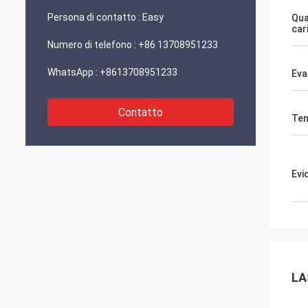
confez
Persona di contatto :
Easy
Qua
funzio
car
Numero di telefono :
+86 13708951233
WhatsApp :
+8613708951233
Eva
Contatto
Ten
Evi
LA