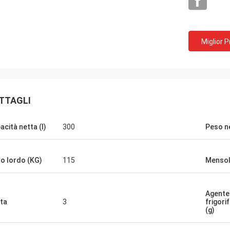
Miglior 
TTAGLI
acità netta (l)
300
Peso ne
L***n
degli ordini piu' facili che abbiamo
o lordo (KG)
115
Menso
tto su ECER, Arnold e' un piacere
e con lui, e' tempestivo, esperto, e
atteggiamento ottimista con una
Agente
ta
3
frigor
padronanza dell'inglese.Le nostre
(g)
sono state preparate e spedite
mente e sono arrivate ben