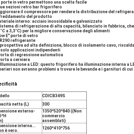
 porte in vetro permettono una scelta facile
due sezioni retro bar frigorifero
aggiornare il compressore per rendere la distribuzione del refrigeran
freddamento del prodotto
teriale interno: acciaio inossidabile e galvanizzato
Sistema di refrigerazione di alta capacità, bilanciato in fabbrica, c
5°C a 3,3°C) per la migliore conservazione degli alimenti
ow E" porte di vetro
 R290 refrigerante
 prospettiva ad alta definizione, blocco di isolamento cavo, risca
 solo applicazioni indipendenti
orta di regressione automatica
orta a cerniera
 Illuminazione a LED: questo frigorifero ha illuminazione interna a L
erieri non avranno problemi a trovare le bevande e i garnituri di cu
cificità
dello
CDICB349S
acità netta (L)
300
ensione esterna-
1350*520*840 ((Non
D*H
commercio
m)
assemblati)
ensione interna...
1260*410*756
on è vero.