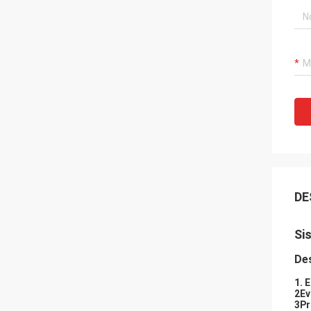
DE
Si
Des
1. 
2Ev
3Pr