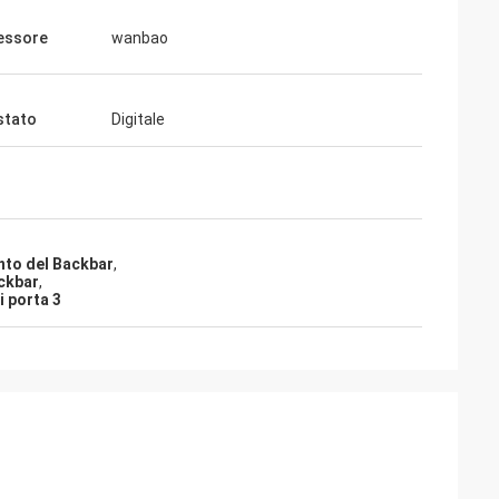
essore
wanbao
stato
Digitale
ento del Backbar
,
ackbar
,
i porta 3