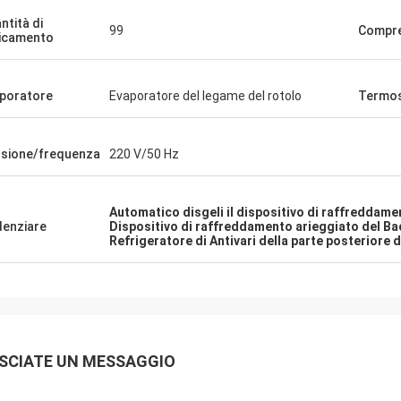
ionate e indenni con un
ntità di
99
Compr
namento perfetto.
icamento
poratore
Evaporatore del legame del rotolo
Termo
sione/frequenza
220 V/50 Hz
Automatico disgeli il dispositivo di raffreddam
denziare
Dispositivo di raffreddamento arieggiato del B
Refrigeratore di Antivari della parte posteriore d
SCIATE UN MESSAGGIO