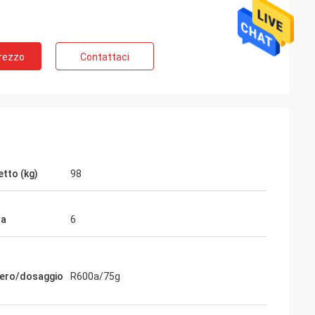
Prezzo
Contattaci
tto (kg)
98
la
6
ifero/dosaggio
R600a/75g