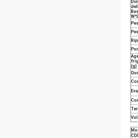
Di
del
Bas
W*
Pes
Pes
Rip
Por
Ag
fri
(g)
Qua
Co
Eva
Co
Te
Vol
Mo
CD