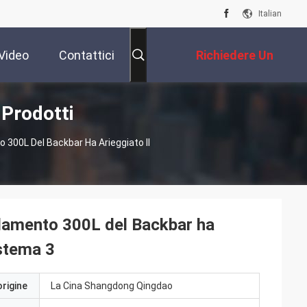
Italian
Video
Contattici
Richiedere Un
 Prodotti
Preventivo
o 300L Del Backbar Ha Arieggiato Il
eddamento 300L del Backbar ha
istema 3
origine
La Cina Shangdong Qingdao