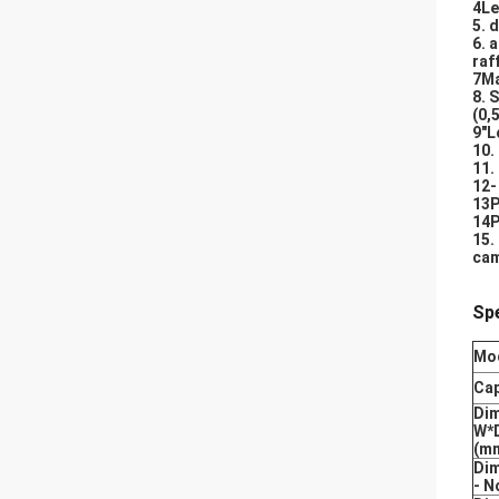
4Le
5. 
6. 
raf
7Ma
8. 
(0,
9"L
10.
11.
12-
13P
14P
15.
cam
Spe
Mo
Cap
Dim
W*
(m
Dim
- N