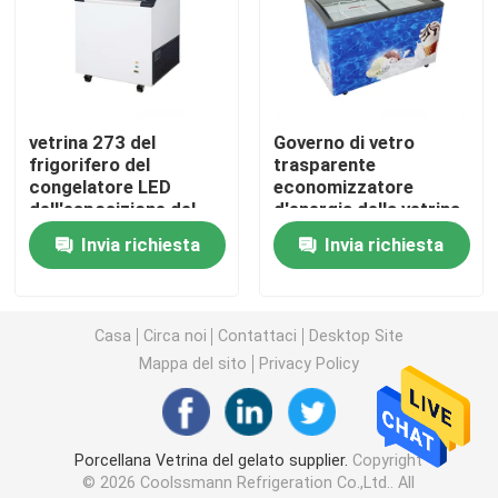
Refrigeratore aperto della vetrina
Congelatore con porta in vetro
vetrina 273 del
Governo di vetro
frigorifero del
trasparente
congelatore LED
economizzatore
Congelatore dell'isola del supermercato
dell'esposizione del
d'energia della vetrina
gelato di altezza di
del congelatore
Invia richiesta
Invia richiesta
850mm - 645L
dell'esposizione del
Congelatore per esposizione di carne
gelato di lunghezza di
2m
Casa
Circa noi
Contattaci
Desktop Site
Deli Display Frigorifero
Mappa del sito
Privacy Policy
Dispositivo di raffreddamento dell'esposizione dell'al
Porcellana Vetrina del gelato supplier.
Copyright
Congelatore per celle frigorifere
© 2026 Coolssmann Refrigeration Co.,Ltd.. All