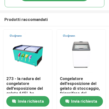
Prodotti raccomandati
Casa
273 - la radura del
Congelatore
congelatore
dell'esposizione del
dell'esposizione del
gelato di stoccaggio,
Prodotti
gelato 645L ha
frigorifero del
temperato la vetrina di
surgelatore del petto
Invia richiesta
Invia richiesta
vetro facile da pulire
del supermercato
Video