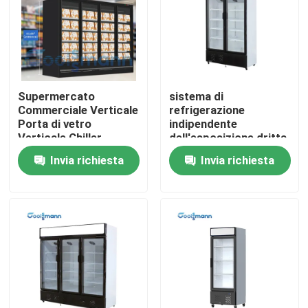
Supermercato
sistema di
Commerciale Verticale
refrigerazione
Porta di vetro
indipendente
Verticale Chiller
dell'esposizione dritta
Vitrina Frigorifero
del dispositivo di
Invia richiesta
Invia richiesta
Multi Decks Remote
raffreddamento della
porta di vetro
spugnoso di 45mm
Casa
Prodotti
Video