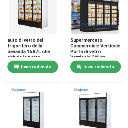
auto di vetro del
Supermercato
frigorifero della
Commerciale Verticale
bevanda 1587L che
Porta di vetro
chiude la porta
Verticale Chiller
temperata Front
Vitrina Frigorifero
Invia richiesta
Invia richiesta
Cooler di doppio
Multi Decks Remote
strato
Casa
Prodotti
Video