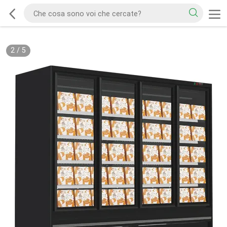
2
/
5