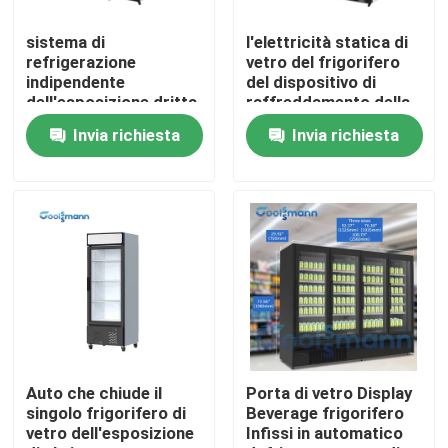
sistema di
l'elettricità statica di
Circa noi
refrigerazione
vetro del frigorifero
indipendente
del dispositivo di
dell'esposizione dritta
raffreddamento della
Giro della fabbrica
del dispositivo di
porta 862L con la
Invia richiesta
Invia richiesta
raffreddamento della
bevanda del fan
porta di vetro
visualizza
spugnoso di 45mm
verticalmente l'altezza
Controllo di qualità
di 2m
Contattici
Richieda una citazione
Refrigeratore aperto multipiano
Auto che chiude il
Porta di vetro Display
singolo frigorifero di
Beverage frigorifero
vetro dell'esposizione
Infissi in automatico
Refrigeratore aperto dell'esposizione