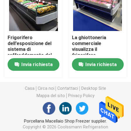
Refrigeratore aperto della vetrina
Congelatore con porta in vetro
Frigorifero
La ghiottoneria
dell'esposizione del
commerciale
sistema di
visualizza il
Congelatore dell'isola del supermercato
raffreddamento del
frigorifero,
fan della carne di
congelatore
Invia richiesta
Invia richiesta
altezza di Shop Cooler
indipendente
Congelatore per esposizione di carne
900mm del macellaio
dell'esposizione della
di acciaio inossidabile
macelleria per la
macelleria
Casa
Circa noi
Contattaci
Desktop Site
Deli Display Frigorifero
Mappa del sito
Privacy Policy
Dispositivo di raffreddamento dell'esposizione dell'al
Porcellana Macellaio Shop Freezer supplier.
Congelatore per celle frigorifere
Copyright © 2026 Coolssmann Refrigeration