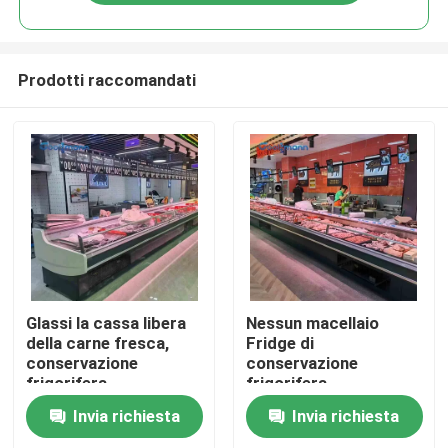
Prodotti raccomandati
Casa
Glassi la cassa libera
Nessun macellaio
della carne fresca,
Fridge di
conservazione
conservazione
Prodotti
frigorifera
frigorifera
dell'esposizione della
dell'alimento del ℃ dei
Invia richiesta
Invia richiesta
carne 190L contro
congelatori 0 - 5
Video
dell'esposizione della