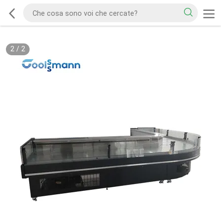
2
/
2