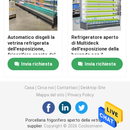
Refrigeratore aperto della vetrina
Congelatore con porta in vetro
Automatico disgeli la
Refrigeratore aperto
vetrina refrigerata
di Multideck
dell'esposizione,
dell'esposizione della
Congelatore dell'isola del supermercato
frigorifero aperto del
bevanda con il
refrigeratore 1200L
frigorifero della
Invia richiesta
Invia richiesta
vetrina della tenda di
Congelatore per esposizione di carne
notte
Casa
Circa noi
Contattaci
Desktop Site
Deli Display Frigorifero
Mappa del sito
Privacy Policy
Dispositivo di raffreddamento dell'esposizione dell'al
Porcellana frigorifero aperto della vetrina
Congelatore per celle frigorifere
supplier.
Copyright © 2026 Coolssmann