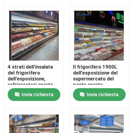
2200L
Circa noi
Giro della fabbrica
Controllo di qualità
4 strati dell'insalata
Il frigorifero 1900L
del frigorifero
dell'esposizione del
Contattici
dell'esposizione,
supermercato del
refrigeratori aperto
ponte aperto
1250 * 890 * 2050mm
automatico disgela
Richieda una citazione
Invia richiesta
Invia richiesta
della cassa del LED
un'altezza di 2. 05m
800L
Refrigeratore aperto multipiano
Refrigeratore aperto dell'esposizione