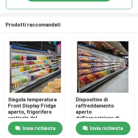
Prodotti raccomandati
Casa
Singola temperatura
Dispositivo di
Front Display Fridge
raffreddamento
aperto, frigorifero
aperto
Prodotti
verticale del
dell'esposizione di
contenitore per
singola temperatura,
Invia richiesta
Invia richiesta
esposizione
frigorifero di verdure
Video
dell'esposizione