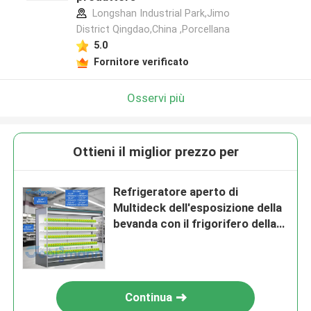
Longshan Industrial Park,Jimo
District Qingdao,China ,Porcellana
5.0
Fornitore verificato
Osservi più
Ottieni il miglior prezzo per
Refrigeratore aperto di
Multideck dell'esposizione della
bevanda con il frigorifero della
vetrina della tenda di notte
Continua