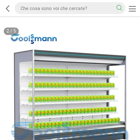
2
/
5